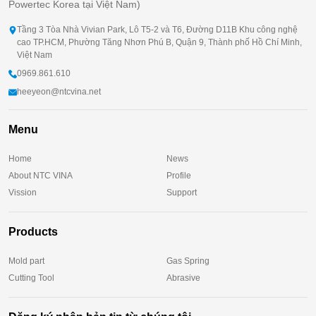
Powertec Korea tại Việt Nam)
Tầng 3 Tòa Nhà Vivian Park, Lô T5-2 và T6, Đường D11B Khu công nghệ
cao TP.HCM, Phường Tăng Nhơn Phú B, Quận 9, Thành phố Hồ Chí Minh,
Việt Nam
0969.861.610
heeyeon@ntcvina.net
Menu
Home
News
About NTC VINA
Profile
Vission
Support
Products
Mold part
Gas Spring
Cutting Tool
Abrasive