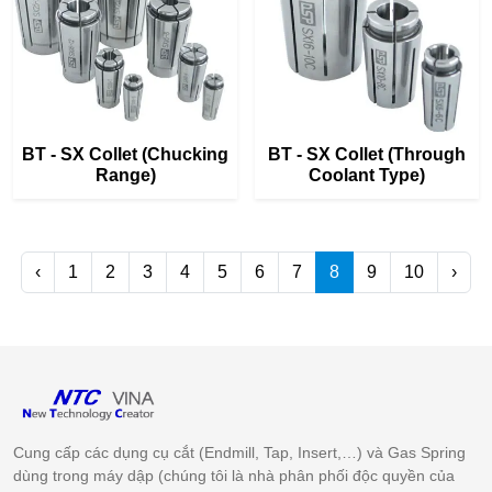
BT - SX Collet (Chucking
BT - SX Collet (Through
Range)
Coolant Type)
‹
1
2
3
4
5
6
7
8
9
10
›
Cung cấp các dụng cụ cắt (Endmill, Tap, Insert,…) và Gas Spring
dùng trong máy dập (chúng tôi là nhà phân phối độc quyền của