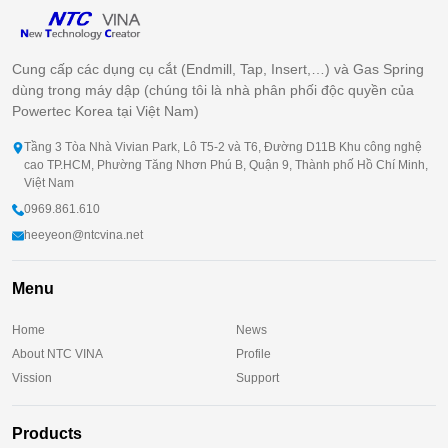
Cung cấp các dụng cụ cắt (Endmill, Tap, Insert,…) và Gas Spring
dùng trong máy dập (chúng tôi là nhà phân phối độc quyền của
Powertec Korea tại Việt Nam)
Tầng 3 Tòa Nhà Vivian Park, Lô T5-2 và T6, Đường D11B Khu công nghệ
cao TP.HCM, Phường Tăng Nhơn Phú B, Quận 9, Thành phố Hồ Chí Minh,
Việt Nam
0969.861.610
heeyeon@ntcvina.net
Menu
Home
News
About NTC VINA
Profile
Vission
Support
Products