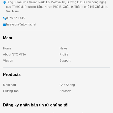
Tầng 3 Tòa Nhà Vivian Park, Lô T5-2 và T6, Đường D11B Khu công nghệ
cao TP.HCM, Phường Tăng Nhơn Phú B, Quận 9, Thành phố Hồ Chí Minh,
Việt Nam
0969.861.610
heeyeon@ntcvina.net
Menu
Home
News
About NTC VINA
Profile
Vission
Support
Products
Mold part
Gas Spring
Cutting Tool
Abrasive
Đăng ký nhận bản tin từ chúng tôi