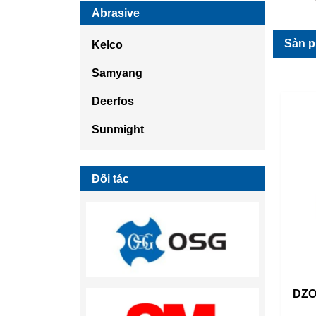
Abrasive
Sản p
Kelco
Samyang
Deerfos
Sunmight
Đối tác
DZO