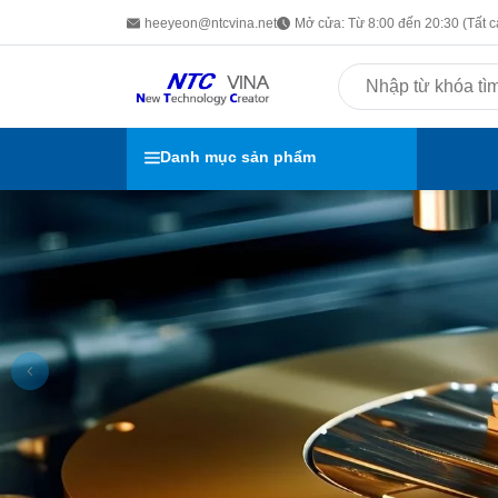
heeyeon@ntcvina.net
Mở cửa: Từ 8:00 đến 20:30 (Tất c
Danh mục sản phẩm