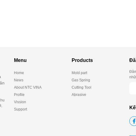
Menu
Products
Đă
Đăn
Home
Mold part
à
nhữn
News
Gas Spring
hân
About NTC VINA
Cutting Tool
Profile
Abrasive
Khu
Vission
9,
Kế
Support