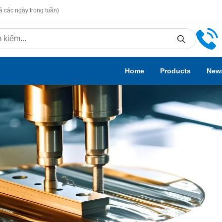
ả các ngày trong tuần)
Home
Products
New