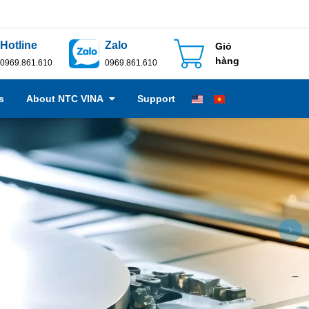
Hotline
Zalo
Giỏ
hàng
0969.861.610
0969.861.610
s
About NTC VINA
Support