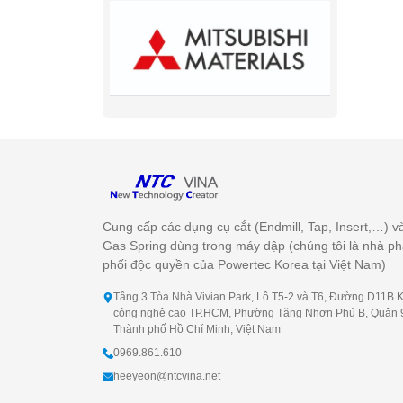
Cung cấp các dụng cụ cắt (Endmill, Tap, Insert,…) v
Gas Spring dùng trong máy dập (chúng tôi là nhà p
phối độc quyền của Powertec Korea tại Việt Nam)
Tầng 3 Tòa Nhà Vivian Park, Lô T5-2 và T6, Đường D11B 
công nghệ cao TP.HCM, Phường Tăng Nhơn Phú B, Quận 
Thành phố Hồ Chí Minh, Việt Nam
0969.861.610
heeyeon@ntcvina.net