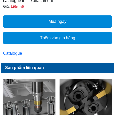
catalogue in file attachment
Giá:
Liên hệ
Mua ngay
Thêm vào giỏ hàng
Catalogue
Sản phẩm liên quan